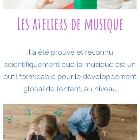
i
t
é
Les ateliers de musique
f
i
n
e
Il a été prouvé et reconnu
scientifiquement que la musique est un
outil formidable pour le développement
global de l’enfant, au niveau