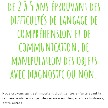
de 2 à 5 ans éprouvant des
r
s
difficultés de langage de
d
e
s
compréhension et de
t
i
communication, de
m
u
manipulation des objets
l
a
avec diagnostic ou non.
t
i
o
n
Nous croyons qu’il est important d’outiller les enfants avant la
d
rentrée scolaire soit par des exercices, des jeux, des histoires,
u
entre autres.