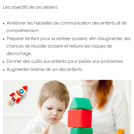
l
Les objectifs de ces ateliers:
a
n
Améliorer les habiletés de communication des enfants et de
g
compréhension;
a
Préparer l’enfant pour la rentrée scolaire, afin d’augmenter ses
g
chances de réussite scolaire et réduire les risques de
e
décrochage;
e
Donner des outils aux enfants pour pallier aux problèmes
t
Augmenter l’estime de soi des enfants.
d
e
m
o
t
r
i
c