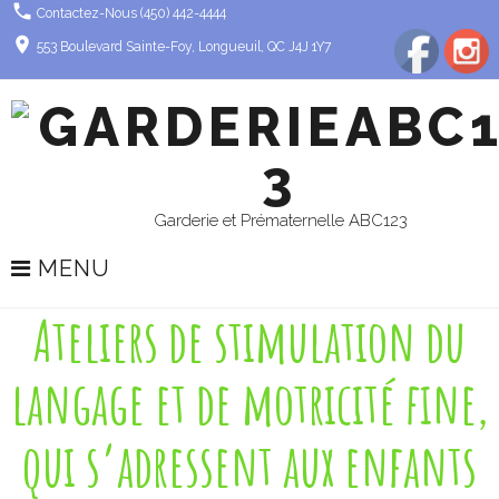
phone
S
Contactez-Nous (450) 442-4444
k
place
553 Boulevard Sainte-Foy, Longueuil, QC J4J 1Y7
i
p
t
o
c
o
Garderie et Prématernelle ABC123
n
t
MENU
e
Ateliers de stimulation du
n
A
t
t
langage et de motricité fine,
e
l
qui s’adressent aux enfants
i
e