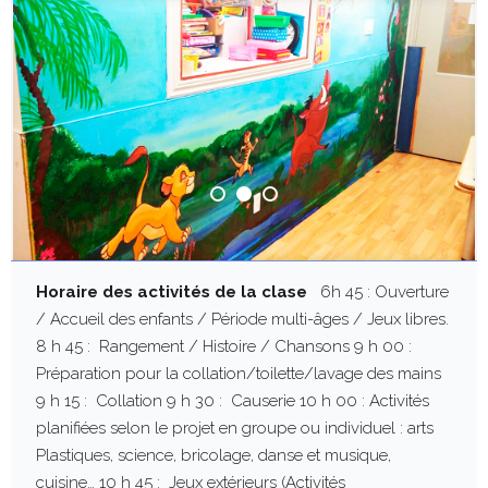
n
s
Horaire des activités de la clase
6h 45 : Ouverture
/ Accueil des enfants / Période multi-âges / Jeux libres.
8 h 45 : Rangement / Histoire / Chansons 9 h 00 :
Préparation pour la collation/toilette/lavage des mains
9 h 15 : Collation 9 h 30 : Causerie 10 h 00 : Activités
planifiées selon le projet en groupe ou individuel : arts
Plastiques, science, bricolage, danse et musique,
cuisine… 10 h 45 : Jeux extérieurs (Activités